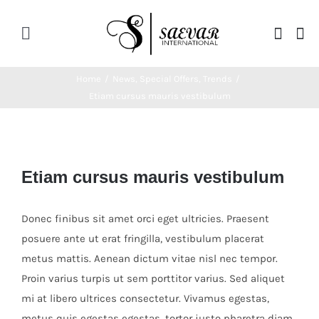
Skip
to
Toggle
content
Navigation
Home
Home
/
News
,
Special Offers
,
Trends
/
Etiam cursus mauris vestibulum
About Us
View
Categories
Larger
Etiam cursus mauris vestibulum
Image
Contatct Us
Donec finibus sit amet orci eget ultricies. Praesent
posuere ante ut erat fringilla, vestibulum placerat
metus mattis. Aenean dictum vitae nisl nec tempor.
Proin varius turpis ut sem porttitor varius. Sed aliquet
mi at libero ultrices consectetur. Vivamus egestas,
metus quis egestas egestas, tortor justo pharetra diam,