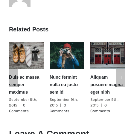
Related Posts
assa
Nunc fermint
Aliquam
Cras ac nulla ac
nulla eu justo
posuere magna
consecte rutru
sem id
eget nibh
September 9th,
2015
|
0
9th,
September 9th,
September 9th,
Comments
2015
|
0
2015
|
0
Comments
Comments
Leave A Comment