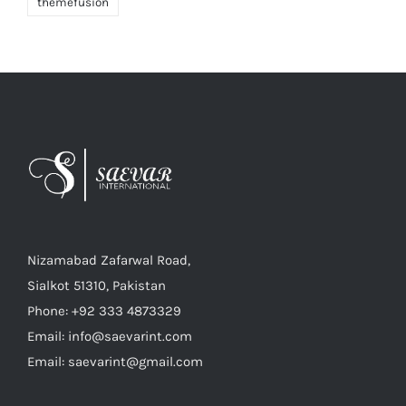
themefusion
Nizamabad Zafarwal Road,
Sialkot 51310, Pakistan
Phone: +92 333 4873329
Email: info@saevarint.com
Email: saevarint@gmail.com